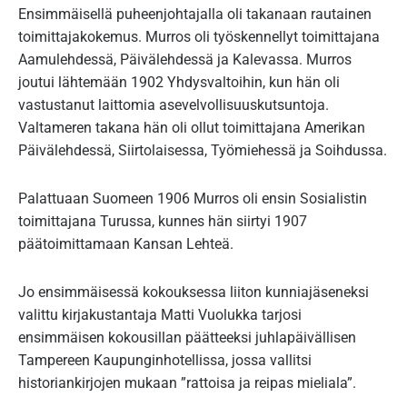
Ensimmäisellä puheenjohtajalla oli takanaan rautainen
toimittajakokemus. Murros oli työskennellyt toimittajana
Aamulehdessä, Päivälehdessä ja Kalevassa. Murros
joutui lähtemään 1902 Yhdysvaltoihin, kun hän oli
vastustanut laittomia asevelvollisuuskutsuntoja.
Valtameren takana hän oli ollut toimittajana Amerikan
Päivälehdessä, Siirtolaisessa, Työmiehessä ja Soihdussa.
Palattuaan Suomeen 1906 Murros oli ensin Sosialistin
toimittajana Turussa, kunnes hän siirtyi 1907
päätoimittamaan Kansan Lehteä.
Jo ensimmäisessä kokouksessa liiton kunniajäseneksi
valittu kirjakustantaja Matti Vuolukka tarjosi
ensimmäisen kokousillan päätteeksi juhlapäivällisen
Tampereen Kaupunginhotellissa, jossa vallitsi
historiankirjojen mukaan ”rattoisa ja reipas mieliala”.