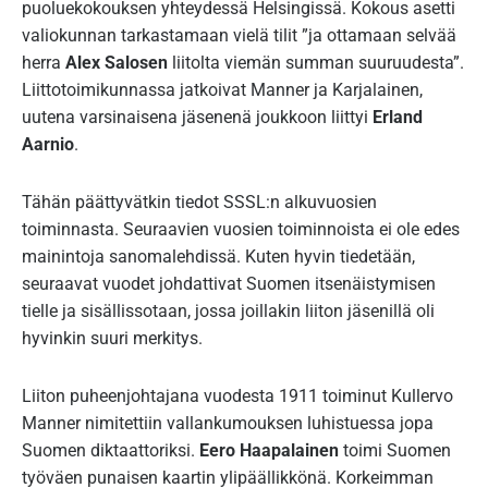
puoluekokouksen yhteydessä Helsingissä. Kokous asetti
valiokunnan tarkastamaan vielä tilit ”ja ottamaan selvää
herra
Alex Salosen
liitolta viemän summan suuruudesta”.
Liittotoimikunnassa jatkoivat Manner ja Karjalainen,
uutena varsinaisena jäsenenä joukkoon liittyi
Erland
Aarnio
.
Tähän päättyvätkin tiedot SSSL:n alkuvuosien
toiminnasta. Seuraavien vuosien toiminnoista ei ole edes
mainintoja sanomalehdissä. Kuten hyvin tiedetään,
seuraavat vuodet johdattivat Suomen itsenäistymisen
tielle ja sisällissotaan, jossa joillakin liiton jäsenillä oli
hyvinkin suuri merkitys.
Liiton puheenjohtajana vuodesta 1911 toiminut Kullervo
Manner nimitettiin vallankumouksen luhistuessa jopa
Suomen diktaattoriksi.
Eero Haapalainen
toimi Suomen
työväen punaisen kaartin ylipäällikkönä. Korkeimman