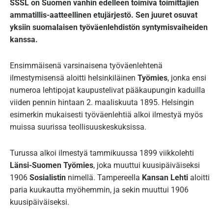
SSSL on Suomen vanhin edelleen toimiva toimittajien
ammatillis-aatteellinen etujärjestö. Sen juuret osuvat
yksiin suomalaisen työväenlehdistön syntymisvaiheiden
kanssa.
Ensimmäisenä varsinaisena työväenlehtenä
ilmestymisensä aloitti helsinkiläinen
Työmies
, jonka ensi
numeroa lehtipojat kaupustelivat pääkaupungin kaduilla
viiden pennin hintaan 2. maaliskuuta 1895. Helsingin
esimerkin mukaisesti työväenlehtiä alkoi ilmestyä myös
muissa suurissa teollisuuskeskuksissa.
Turussa alkoi ilmestyä tammikuussa 1899 viikkolehti
Länsi-Suomen Työmies
, joka muuttui kuusipäiväiseksi
1906
Sosialistin
nimellä. Tampereella
Kansan Lehti
aloitti
paria kuukautta myöhemmin, ja sekin muuttui 1906
kuusipäiväiseksi.