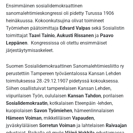
Ensimmäinen sosialidemokraattinen
sanomalehtimieskongressi oli pidetty Turussa 1906
heinäkuussa. Kokoonkutsujina olivat toimineet
Työmiehen päätoimittaja
Edvard Valpas
sekä Sosialistin
toimittajat
Taavi Tainio
,
Aukusti Rissanen
ja
Paavo
Leppänen
. Kongressissa oli otettu ensimmäiset
järjestäytymisaskeleet.
Suomen Sosialidemokraattinen Sanomalehtimiesliitto ry
perustettiin Tampereen työväentalossa Kansan Lehden
toimituksessa 28.-29.12.1907 pidetyssä kokouksessa.
Siihen osallistuivat tamperelaisen Kansan Lehden,
viipurilaisen Työn, oululaisen
Kansan Tahdon
, porilaisen
Sosialidemokraatin
, kotkalaisen Eteenpäin -lehden,
kuopiolaisen
Savon Työmiehen
, hämeenlinnalaisen
Hämeen Voiman
, mikkeliläisen
Vapauden
,
jyväskyläläisen
Sorretun Voiman
ja lahtelaisen
Raivaajan
edustajat. Paikalla oli myös
Väinö Hakkila
edustamassa