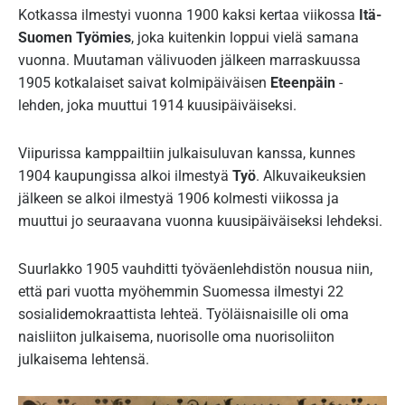
Kotkassa ilmestyi vuonna 1900 kaksi kertaa viikossa
Itä-
Suomen Työmies
, joka kuitenkin loppui vielä samana
vuonna. Muutaman välivuoden jälkeen marraskuussa
1905 kotkalaiset saivat kolmipäiväisen
Eteenpäin
-
lehden, joka muuttui 1914 kuusipäiväiseksi.
Viipurissa kamppailtiin julkaisuluvan kanssa, kunnes
1904 kaupungissa alkoi ilmestyä
Työ
. Alkuvaikeuksien
jälkeen se alkoi ilmestyä 1906 kolmesti viikossa ja
muuttui jo seuraavana vuonna kuusipäiväiseksi lehdeksi.
Suurlakko 1905 vauhditti työväenlehdistön nousua niin,
että pari vuotta myöhemmin Suomessa ilmestyi 22
sosialidemokraattista lehteä. Työläisnaisille oli oma
naisliiton julkaisema, nuorisolle oma nuorisoliiton
julkaisema lehtensä.