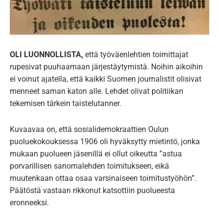
OLI LUONNOLLISTA,
että työväenlehtien toimittajat
rupesivat puuhaamaan järjestäytymistä. Noihin aikoihin
ei voinut ajatella, että kaikki Suomen journalistit olisivat
menneet saman katon alle. Lehdet olivat politiikan
tekemisen tärkein taistelutanner.
Kuvaavaa on, että sosialidemokraattien Oulun
puoluekokouksessa 1906 oli hyväksytty mietintö, jonka
mukaan puolueen jäsenillä ei ollut oikeutta ”astua
porvarillisen sanomalehden toimitukseen, eikä
muutenkaan ottaa osaa varsinaiseen toimitustyöhön”.
Päätöstä vastaan rikkonut katsottiin puolueesta
eronneeksi.