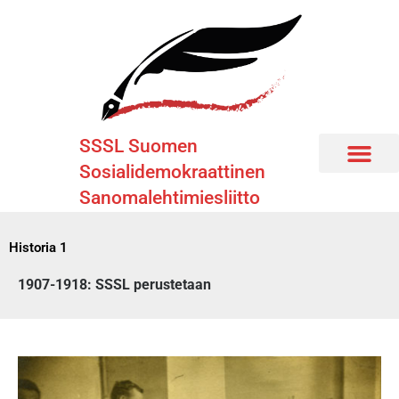
SSSL Suomen
Sosialidemokraattinen
Siirry
SSSL:n historia
Sanomalehtimiesliitto
Historia 1
1907-1918: SSSL perustetaan