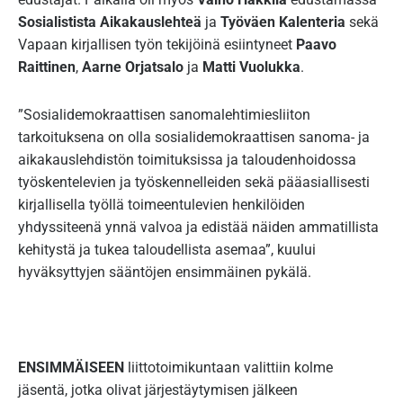
Sosialistista Aikakauslehteä
ja
Työväen Kalenteria
sekä
Vapaan kirjallisen työn tekijöinä esiintyneet
Paavo
Raittinen
,
Aarne Orjatsalo
ja
Matti Vuolukka
.
”Sosialidemokraattisen sanomalehtimiesliiton
tarkoituksena on olla sosialidemokraattisen sanoma- ja
aikakauslehdistön toimituksissa ja taloudenhoidossa
työskentelevien ja työskennelleiden sekä pääasiallisesti
kirjallisella työllä toimeentulevien henkilöiden
yhdyssiteenä ynnä valvoa ja edistää näiden ammatillista
kehitystä ja tukea taloudellista asemaa”, kuului
hyväksyttyjen sääntöjen ensimmäinen pykälä.
ENSIMMÄISEEN
liittotoimikuntaan valittiin kolme
jäsentä, jotka olivat järjestäytymisen jälkeen