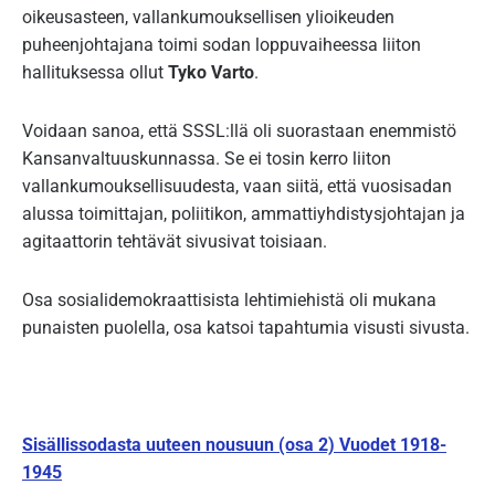
oikeusasteen, vallankumouksellisen ylioikeuden
puheenjohtajana toimi sodan loppuvaiheessa liiton
hallituksessa ollut
Tyko Varto
.
Voidaan sanoa, että SSSL:llä oli suorastaan enemmistö
Kansanvaltuuskunnassa. Se ei tosin kerro liiton
vallankumouksellisuudesta, vaan siitä, että vuosisadan
alussa toimittajan, poliitikon, ammattiyhdistysjohtajan ja
agitaattorin tehtävät sivusivat toisiaan.
Osa sosialidemokraattisista lehtimiehistä oli mukana
punaisten puolella, osa katsoi tapahtumia visusti sivusta.
Sisällissodasta uuteen nousuun (osa 2) Vuodet 1918-
1945