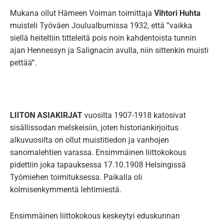
Mukana ollut Hämeen Voiman toimittaja
Vihtori Huhta
muisteli Työväen Joulualbumissa 1932, että ”vaikka
siellä heiteltiin titteleitä pois noin kahdentoista tunnin
ajan Hennessyn ja Salignacin avulla, niin sittenkin muisti
pettää”.
LIITON ASIAKIRJAT
vuosilta 1907-1918 katosivat
sisällissodan melskeisiin, joten historiankirjoitus
alkuvuosilta on ollut muistitiedon ja vanhojen
sanomalehtien varassa. Ensimmäinen liittokokous
pidettiin joka tapauksessa 17.10.1908 Helsingissä
Työmiehen toimituksessa. Paikalla oli
kolmisenkymmentä lehtimiestä.
Ensimmäinen liittokokous keskeytyi eduskunnan