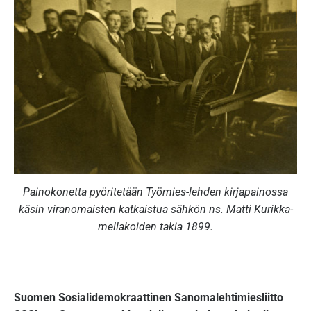
sisältöön
Painokonetta pyöritetään Työmies-lehden kirjapainossa
käsin viranomaisten katkaistua sähkön ns. Matti Kurikka-
mellakoiden takia 1899.
Suomen Sosialidemokraattinen Sanomalehtimiesliitto