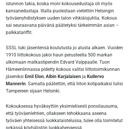
istunnon takia, koska moni kokousedustaja oli myös
kansanedustaja. Illalla puolestaan vietettiin Helsingin
työväenyhdistyksen uuden talon vihkiäisjuhlia. Kokous
sai seuraavana päivänä päätetyksi tärkeimmän asian –
palkkatariffit.
SSSL tuki jäsentensä koulutusta jo alusta alkaen. Vuoden
1910 liittokokous jakoi haun perusteella 500 markan
ulkomaan matkastipendin Edvard Valppaalle. Tuon
Hämeenlinnassa pidetty kokous valitsi liittotoimikunnan
jäseniksi
Emil Elon
,
Albin Karjalaisen
ja
Kullervo
Mannerin
. Samalla päätettiin, että liiton kotipaikaksi tulisi
Tampereen sijaan Helsinki.
Kokouksessa hyväksyttiin yksimielisesti ponsilausuma,
että työväenlehtien, ollakseen tehokkaana aseena
työväen yhteisessä luokkataistelussa, tulee olla toimitetut
jyrkässä köyhälistön luokkahengessä.